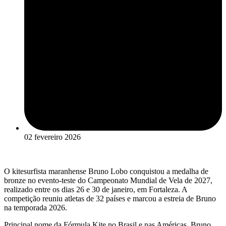
02 fevereiro 2026
O kitesurfista maranhense Bruno Lobo conquistou a medalha de
bronze no evento-teste do Campeonato Mundial de Vela de 2027,
realizado entre os dias 26 e 30 de janeiro, em Fortaleza. A
competição reuniu atletas de 32 países e marcou a estreia de Bruno
na temporada 2026.
Principal nome da Fórmula Kite no Brasil e nas Américas, Bruno