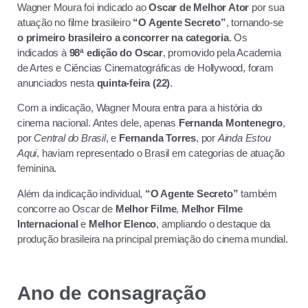
Wagner Moura foi indicado ao
Oscar de Melhor Ator
por sua
atuação no filme brasileiro
“O Agente Secreto”
, tornando-se
o primeiro brasileiro a concorrer na categoria
. Os
indicados à
98ª edição do Oscar
, promovido pela Academia
de Artes e Ciências Cinematográficas de Hollywood, foram
anunciados nesta
quinta-feira (22)
.
Com a indicação, Wagner Moura entra para a história do
cinema nacional. Antes dele, apenas
Fernanda Montenegro
,
por
Central do Brasil
, e
Fernanda Torres
, por
Ainda Estou
Aqui
, haviam representado o Brasil em categorias de atuação
feminina.
Além da indicação individual,
“O Agente Secreto”
também
concorre ao Oscar de
Melhor Filme
,
Melhor Filme
Internacional
e
Melhor Elenco
, ampliando o destaque da
produção brasileira na principal premiação do cinema mundial.
Ano de consagração