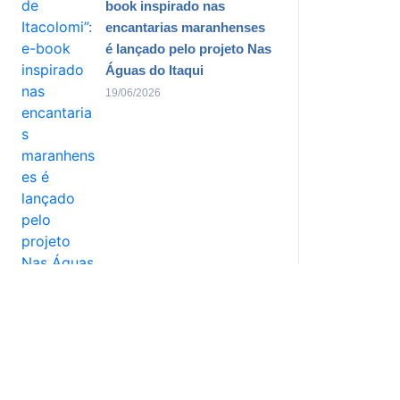
book inspirado nas
encantarias maranhenses
é lançado pelo projeto Nas
Águas do Itaqui
19/06/2026
Festival Brisa Alternativa
transforma Feirinha São
Luís em vitrine da música
autoral maranhense