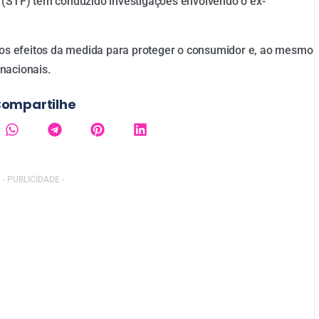
 (STF) tem conduzido investigações envolvendo o ex-
r os efeitos da medida para proteger o consumidor e, ao mesmo
nacionais.
ompartilhe
- PUBLICIDADE -