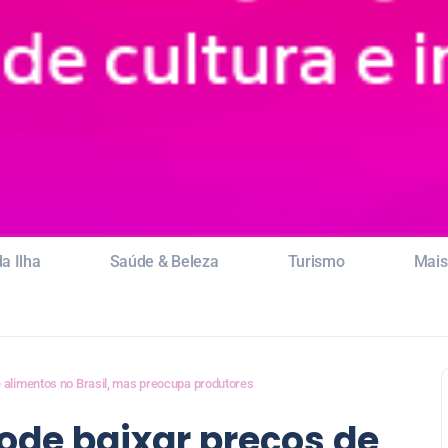
a Ilha
Saúde & Beleza
Turismo
Mais
 alimentos no Brasil, mas preocupa produtores
ode baixar preços de