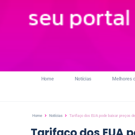
Home
Notícias
Melhores d
Home
Notícias
Tarifaço dos EUA pode baixar preços de
Tarifaço dos EUA p