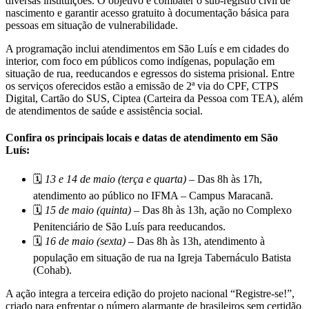
diversas instituições. O objetivo é combater o sub-registro civil de
nascimento e garantir acesso gratuito à documentação básica para
pessoas em situação de vulnerabilidade.
A programação inclui atendimentos em São Luís e em cidades do
interior, com foco em públicos como indígenas, população em
situação de rua, reeducandos e egressos do sistema prisional. Entre
os serviços oferecidos estão a emissão de 2ª via do CPF, CTPS
Digital, Cartão do SUS, Ciptea (Carteira da Pessoa com TEA), além
de atendimentos de saúde e assistência social.
Confira os principais locais e datas de atendimento em São
Luís:
🗓️
13 e 14 de maio (terça e quarta)
– Das 8h às 17h,
atendimento ao público no IFMA – Campus Maracanã.
🗓️
15 de maio (quinta)
– Das 8h às 13h, ação no Complexo
Penitenciário de São Luís para reeducandos.
🗓️
16 de maio (sexta)
– Das 8h às 13h, atendimento à
população em situação de rua na Igreja Tabernáculo Batista
(Cohab).
A ação integra a terceira edição do projeto nacional “Registre-se!”,
criado para enfrentar o número alarmante de brasileiros sem certidão