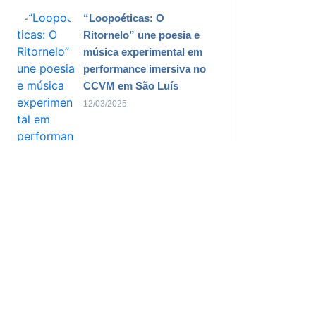
“Loopoéticas: O
Ritornelo” une poesia e
música experimental em
performance imersiva no
CCVM em São Luís
12/03/2025
Cantora Preta Gil é
internada novamente no
Rio de Janeiro
02/04/2025